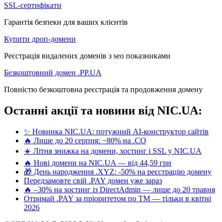
SSL-сертифікати
Гарантія безпеки для ваших клієнтів
Купити дроп-домени
Реєстрація видалених доменів з seo показниками
Безкоштовний домен .PP.UA
Повністю безкоштовна реєстрація та продовження домену
Останні акції та новини від NIC.UA:
✨ Новинка NIC.UA: потужний AI-конструктор сайтів
🔥 Лише до 20 серпня: −80% на .CO
☀️ Літня знижка на домени, хостинг і SSL у NIC.UA
🔥 Нові домени на NIC.UA — від 44,59 грн
🎁 День народження .XYZ: -50% на реєстрацію домену
Передзамовте свій .PAY домен уже зараз
🔥 –30% на хостинг із DirectAdmin — лише до 20 травня
Отримай .PAY за пріоритетом по ТМ — тільки в квітні
2026